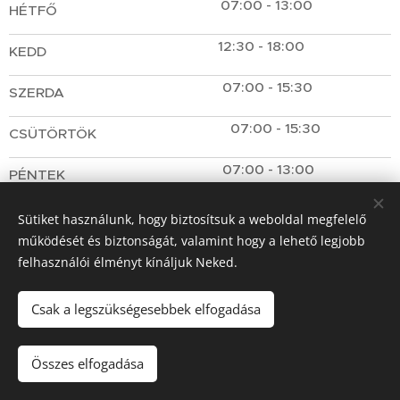
07:00 - 13:00
HÉTFŐ
12:30 - 18:00
KEDD
07:00 - 15:30
SZERDA
07:00 - 15:30
CSÜTÖRTÖK
07:00 - 13:00
PÉNTEK
Sütiket használunk, hogy biztosítsuk a weboldal megfelelő
működését és biztonságát, valamint hogy a lehető legjobb
felhasználói élményt kínáljuk Neked.
Csak a legszükségesebbek elfogadása
Copyright - Medicina orvosi központ
Összes elfogadása
Sütik